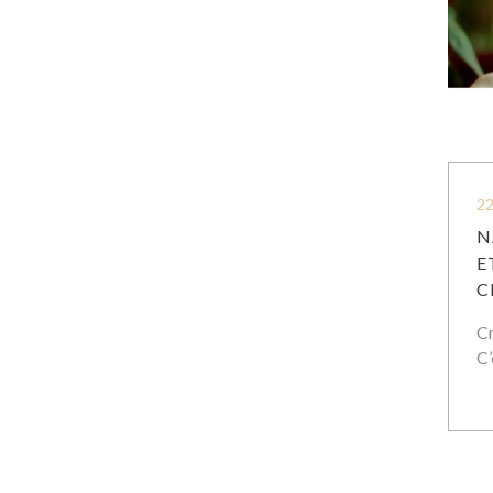
22
N
E
C
Cr
C’