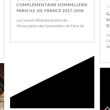
COMPLÉMENTAIRE SOMMELLERIE
30
PARIS ILE-DE-FRANCE 2017-2018
G
S
Le Conseil d’Administration de
D
l’Association des Sommeliers de Paris Ile
Cr
Cr
de