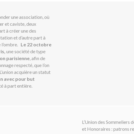
fonder une association, où
r et caviste, deux
art à créer une des
ation et d’autre part à
de l’ombre.
Le 22 octobre
is,
une société de type
ion parisienne
, afin de
onnage respecté, que l’on
L’union acquière un statut
n avec pour but
té à part entière.
L’Union des Sommeliers d
et Honoraires : patrons 