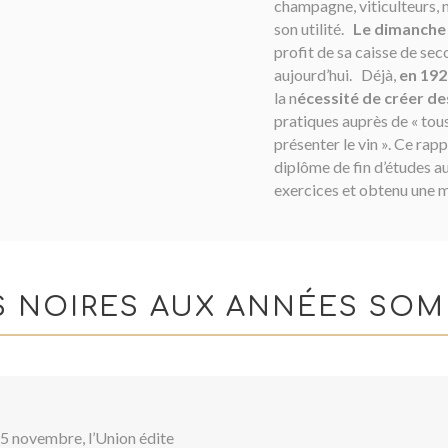
champagne, viticulteurs,
son utilité.
Le dimanche 
profit de sa caisse de sec
aujourd’hui. Déjà,
en 192
la n
écessité de créer de
pratiques auprès de « tous
présenter le vin ». Ce rap
diplôme de fin d’études au
exercices et obtenu une
S NOIRES AUX ANNÉES SOM
15 novembre, l’Union édite