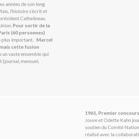
es années de son long
is, l’histoire s’écrit et
président Cathelineau
’Union.
Pour sortir de la
 Paris (60 personnes)
plus important.
Marcel
 mais cette fusion
s un vaste ensemble qui
it (journal, mensuel,
1961, Premier concours
Jouve et Odette Kahn journ
soutien du Comité Nation
réalisé avec la collabora