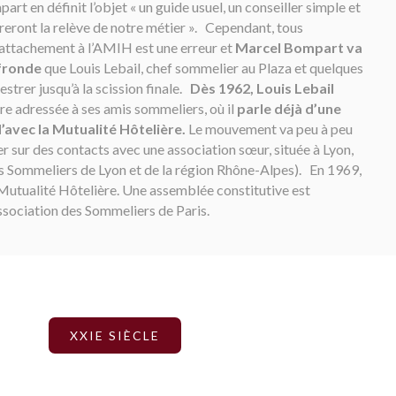
t en définit l’objet « un guide usuel, un conseiller simple et
ureront la relève de notre métier ». Cependant, tous
 rattachement à l’AMIH est une erreur et
Marcel Bompart va
 fronde
que Louis Lebail, chef sommelier au Plaza et quelques
estrer jusqu’à la scission finale.
Dès 1962, Louis Lebail
ire adressée à ses amis sommeliers, où il
parle déjà d’une
’avec la Mutualité Hôtelière.
Le mouvement va peu à peu
r sur des contacts avec une association sœur, située à Lyon,
s Sommeliers de Lyon et de la région Rhône-Alpes). En 1969,
a Mutualité Hôtelière. Une assemblée constitutive est
Association des Sommeliers de Paris.
XXIE SIÈCLE