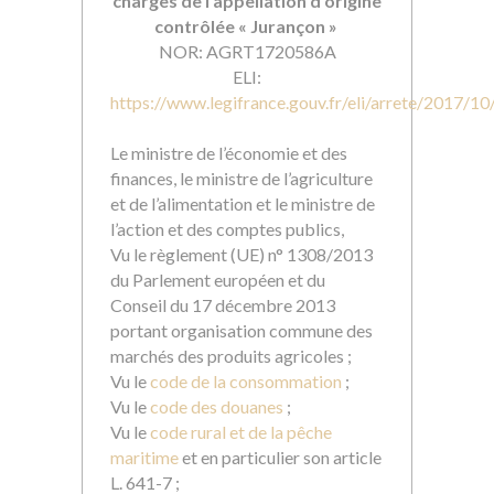
charges de l’appellation d’origine
contrôlée « Jurançon »
NOR: AGRT1720586A
ELI:
https://www.legifrance.gouv.fr/eli/arrete/2017
Le ministre de l’économie et des
finances, le ministre de l’agriculture
et de l’alimentation et le ministre de
l’action et des comptes publics,
Vu le règlement (UE) n° 1308/2013
du Parlement européen et du
Conseil du 17 décembre 2013
portant organisation commune des
marchés des produits agricoles ;
Vu le
code de la consommation
;
Vu le
code des douanes
;
Vu le
code rural et de la pêche
maritime
et en particulier son article
L. 641-7 ;