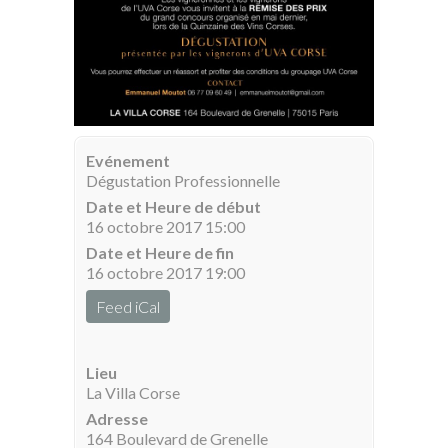
Evénement
Dégustation Professionnelle
Date et Heure de début
16 octobre 2017 15:00
Date et Heure de fin
16 octobre 2017 19:00
Feed iCal
Lieu
La Villa Corse
Adresse
164 Boulevard de Grenelle