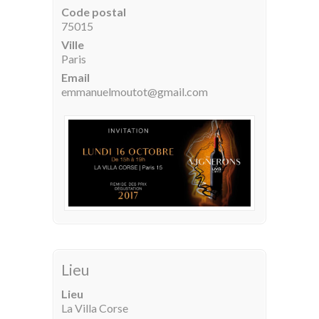
Code postal
75015
Ville
Paris
Email
emmanuelmoutot@gmail.com
Lieu
Lieu
La Villa Corse