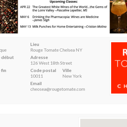
Lieu
ique
Rouge Tomate Chelsea NY
e début
Adresse
126 West 18th Street
 fin
Code postal
Ville
10011
New York
Email
cheosea@rougetomate.com