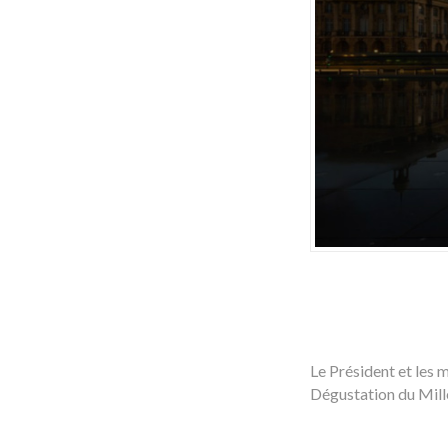
Le Président et les 
Dégustation du Millé