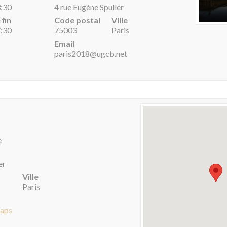
3:30
4 rue Eugène Spuller
 fin
Code postal
Ville
7:30
75003
Paris
Email
paris2018@ugcb.net
e
er
Ville
Paris
Maps