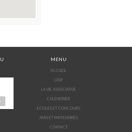
DU
MENU
ACCUEIL
L’ASP
LA VIE ASSOCIATIVE
CALENDRIER
m
ECOLES ET CONCOURS
AMIS ET PARTENAIRES
CONTACT