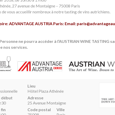
thénée, 27 avenue de Montaigne – 75008 Paris
de vous accueillir nombreux à notre tasting de vins autrichiens.
atoire: ADVANTAGE AUSTRIA Paris: Email:
paris@advantageaus
 Personne ne pourra accéder à l’AUSTRIAN WINE TASTING san
e nos services.
Lieu
ssionnelle
Hôtel Plaza Athénée
e début
Adresse
0:30
25 Avenue Montaigne
 fin
Code postal
Ville
7:00
75008
Paris