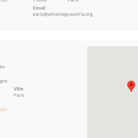
Email
paris@advantageaustria.org
née
igne
Ville
Paris
Maps