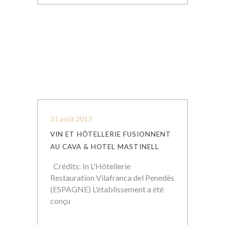
Lecteur
Media error: Format(s) not supported or source(s) n
vidéo
Télécharger le fichier: http://download.viewontv.com/lhotellerie/1V-
fm/2017/hotelmastinell_convertiemp4_logo_copyright.mp4
31 août 2017
VIN ET HÔTELLERIE FUSIONNENT
AU CAVA & HOTEL MASTINELL
Crédits: In L'Hôtellerie
Restauration Vilafranca del Penedès
(ESPAGNE) L'établissement a été
conçu