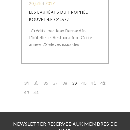
20 juillet 2017
LES LAURÉATS DU TROPHÉE
BOUVET-LE CALVEZ
Crédits: par Jean Bernard in
L'hôtellerie-Restauration Cette
année, 22 élèves issus des
34
35
36
37
38
39
40
41
42
43
44
NEWSLETTER RÉSERVÉE AUX MEMBRES DE